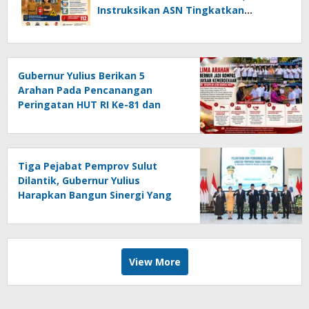
Instruksikan ASN Tingkatkan
Kewaspadaan Cegah Kebakaran
Gubernur Yulius Berikan 5
Arahan Pada Pencanangan
Peringatan HUT RI Ke-81 dan
HUT Provinsi Sulut Ke-62
Tiga Pejabat Pemprov Sulut
Dilantik, Gubernur Yulius
Harapkan Bangun Sinergi Yang
Lebih Kuat Antar Instansi
View More