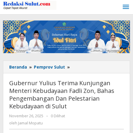
Lewati
ke
konten
Beranda
»
Pemprov Sulut
»
Gubernur
Yulius
Terima
Gubernur Yulius Terima Kunjungan
Kunjungan
Menteri Kebudayaan Fadli Zon, Bahas
Menteri
Pengembangan Dan Pelestarian
Kebudayaan
Fadli
Kebudayaan di Sulut
Zon,
November 26, 2025
oleh
-
0 Dilihat
Bahas
Jamal
oleh
Jamal Mopatu
Pengembangan
Mopatu
Dan