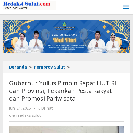
Lewati
ke
konten
Beranda
»
Pemprov Sulut
»
Gubernur
Yulius
Pimpin
Gubernur Yulius Pimpin Rapat HUT RI
Rapat
dan Provinsi, Tekankan Pesta Rakyat
HUT
dan Promosi Pariwisata
RI
dan
Juni 24, 2025
oleh
-
0 Dilihat
Provinsi,
redaksisulut
oleh
redaksisulut
Tekankan
Pesta
Rakyat