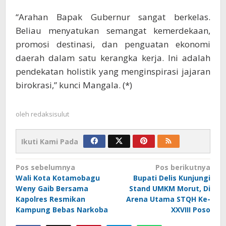
“Arahan Bapak Gubernur sangat berkelas.
Beliau menyatukan semangat kemerdekaan,
promosi destinasi, dan penguatan ekonomi
daerah dalam satu kerangka kerja. Ini adalah
pendekatan holistik yang menginspirasi jajaran
birokrasi,” kunci Mangala. (*)
oleh
redaksisulut
Ikuti Kami Pada
Navigasi
Pos sebelumnya
Pos berikutnya
Wali Kota Kotamobagu
Bupati Delis Kunjungi
pos
Weny Gaib Bersama
Stand UMKM Morut, Di
Kapolres Resmikan
Arena Utama STQH Ke-
Kampung Bebas Narkoba
XXVIII Poso