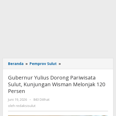
Beranda
»
Pemprov Sulut
»
Gubernur
Yulius
Dorong
Gubernur Yulius Dorong Pariwisata
Pariwisata
Sulut, Kunjungan Wisman Melonjak 120
Sulut,
Persen
Kunjungan
Wisman
Juni 19, 2026
oleh
-
843 Dilihat
Melonjak
redaksisulut
oleh
redaksisulut
120
Persen