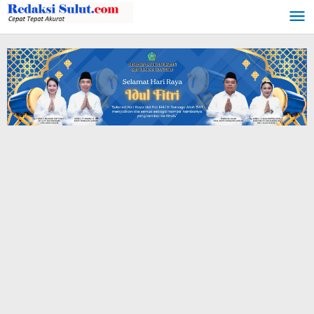
Lewati
ke
konten