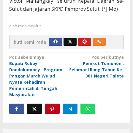
Victor Mailangkay, seluruh Kepala Daerah se-
Sulut dan jajaran SKPD Pemprov Sulut. (*J.Mo)
oleh
redaksisulut
Ikuti Kami Pada
Navigasi
Pos sebelumnya
Pos berikutnya
Bupati Robby
Pemkot Tomohon :
pos
Dondokambey : Program
Selamat Ulang Tahun Ke-
Pangan Murah Wujud
381 Negeri Talete
Nyata Kehadiran
Pemerintah di Tengah
Masyarakat