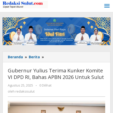
Lewati
ke
konten
Beranda
»
Berita
»
Gubernur
Yulius
Terima
Gubernur Yulius Terima Kunker Komite
Kunker
VI DPD RI, Bahas APBN 2026 Untuk Sulut
Komite
VI
Agustus 25, 2025
oleh
-
0 Dilihat
DPD
redaksisulut
oleh
redaksisulut
RI,
Bahas
APBN
2026