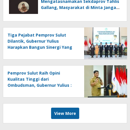
Mengatasnamakan Sekdaprov Tahlis
Gallang, Masyarakat di Minta Jangan
Mudah Percaya
Tiga Pejabat Pemprov Sulut
Dilantik, Gubernur Yulius
Harapkan Bangun Sinergi Yang
Lebih Kuat Antar Instansi
Pemprov Sulut Raih Opini
Kualitas Tinggi dari
Ombudsman, Gubernur Yulius :
Ini Apresiasi Yang Luar Biasa,
Tolak Ukur Pemerintah
View More