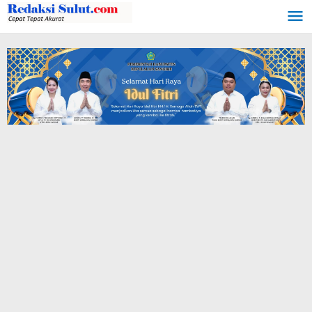
Lewati
ke
konten