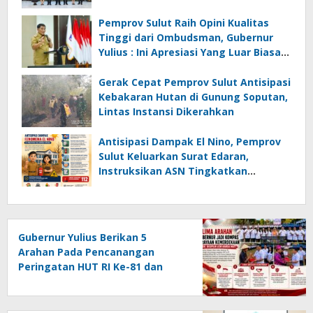
Instansi
Pemprov Sulut Raih Opini Kualitas
Tinggi dari Ombudsman, Gubernur
Yulius : Ini Apresiasi Yang Luar Biasa,
Tolak Ukur Pemerintah
Gerak Cepat Pemprov Sulut Antisipasi
Kebakaran Hutan di Gunung Soputan,
Lintas Instansi Dikerahkan
Antisipasi Dampak El Nino, Pemprov
Sulut Keluarkan Surat Edaran,
Instruksikan ASN Tingkatkan
Kewaspadaan Cegah Kebakaran
Gubernur Yulius Berikan 5
Arahan Pada Pencanangan
Peringatan HUT RI Ke-81 dan
HUT Provinsi Sulut Ke-62