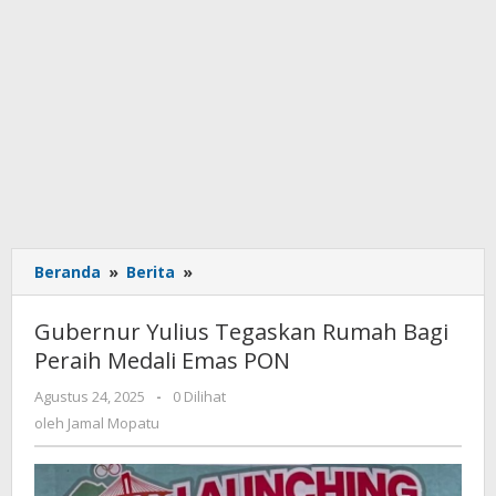
Beranda
»
Berita
»
Gubernur
Yulius
Tegaskan
Gubernur Yulius Tegaskan Rumah Bagi
Rumah
Peraih Medali Emas PON
Bagi
Peraih
Agustus 24, 2025
oleh
-
0 Dilihat
Medali
Jamal
oleh
Jamal Mopatu
Emas
Mopatu
PON