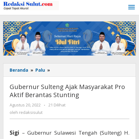
Lewati
ke
konten
Beranda
»
Palu
»
Gubernur
Sulteng
Ajak
Gubernur Sulteng Ajak Masyarakat Pro
Masyarakat
Aktif Berantas Stunting
Pro
Aktif
Agustus 20, 2022
oleh
-
21 Dilihat
Berantas
redaksisulut
oleh
redaksisulut
Stunting
Sigi
– Gubernur Sulawesi Tengah (Sulteng) H.