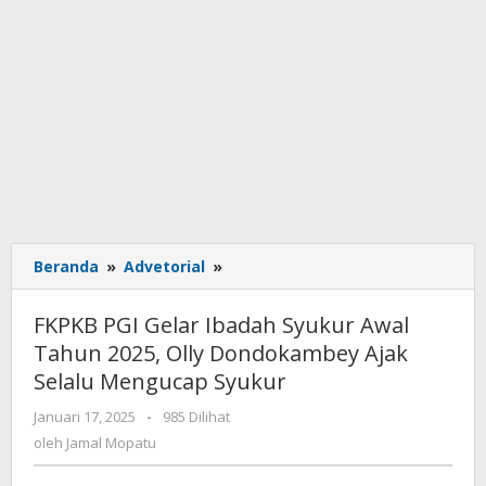
Beranda
»
Advetorial
»
FKPKB
PGI
Gelar
FKPKB PGI Gelar Ibadah Syukur Awal
Ibadah
Tahun 2025, Olly Dondokambey Ajak
Syukur
Selalu Mengucap Syukur
Awal
Tahun
Januari 17, 2025
oleh
-
985 Dilihat
2025,
Jamal
oleh
Jamal Mopatu
Olly
Mopatu
Dondokambey