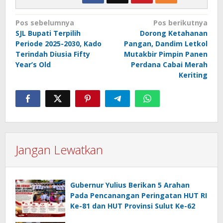
Navigasi
Pos sebelumnya
Pos berikutnya
SJL Bupati Terpilih
Dorong Ketahanan
pos
Periode 2025-2030, Kado
Pangan, Dandim Letkol
Terindah Diusia Fifty
Mutakbir Pimpin Panen
Year’s Old
Perdana Cabai Merah
Keriting
Jangan Lewatkan
Gubernur Yulius Berikan 5 Arahan
Pada Pencanangan Peringatan HUT RI
Ke-81 dan HUT Provinsi Sulut Ke-62