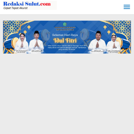
Lewati
ke
konten