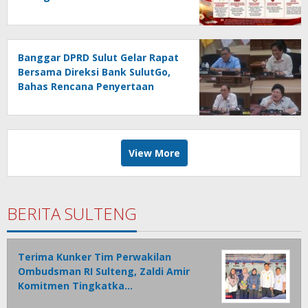
HUT Provinsi Sulut Ke-62
Banggar DPRD Sulut Gelar Rapat
Bersama Direksi Bank SulutGo,
Bahas Rencana Penyertaan
Modal Rp30 Miliar pada KUA-
PPAS 2027
View More
BERITA SULTENG
Terima Kunker Tim Perwakilan
Ombudsman RI Sulteng, Zaldi Amir
Komitmen Tingkatka…