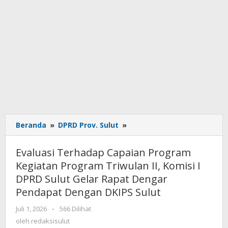
Beranda
»
DPRD Prov. Sulut
»
Evaluasi
Terhadap
Capaian
Evaluasi Terhadap Capaian Program
Program
Kegiatan Program Triwulan II, Komisi I
Kegiatan
DPRD Sulut Gelar Rapat Dengar
Program
Triwulan
Pendapat Dengan DKIPS Sulut
II,
Juli 1, 2026
oleh
-
566 Dilihat
Komisi
redaksisulut
oleh
redaksisulut
I