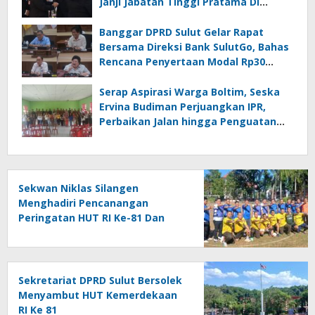
Janji Jabatan Tinggi Pratama Di
Lingkungan Pemprov Sulut : Turut
Berikan Ucapan Selamat
Banggar DPRD Sulut Gelar Rapat
Bersama Direksi Bank SulutGo, Bahas
Rencana Penyertaan Modal Rp30
Miliar pada KUA-PPAS 2027
Serap Aspirasi Warga Boltim, Seska
Ervina Budiman Perjuangkan IPR,
Perbaikan Jalan hingga Penguatan
UMKM
Sekwan Niklas Silangen
Menghadiri Pencanangan
Peringatan HUT RI Ke-81 Dan
HUT Provinsi Ke-62 : Bersama
Gubernur Fun Game Mini Soccer
Melawan Tim Kodam XIII
Merdeka
Sekretariat DPRD Sulut Bersolek
Menyambut HUT Kemerdekaan
RI Ke 81