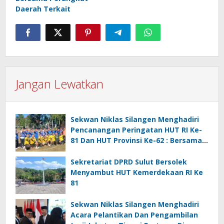
Daerah Terkait
Jangan Lewatkan
Sekwan Niklas Silangen Menghadiri
Pencanangan Peringatan HUT RI Ke-
81 Dan HUT Provinsi Ke-62 : Bersama
Gubernur Fun Game Mini Soccer
Melawan Tim Kodam XIII Merdeka
Sekretariat DPRD Sulut Bersolek
Menyambut HUT Kemerdekaan RI Ke
81
Sekwan Niklas Silangen Menghadiri
Acara Pelantikan Dan Pengambilan