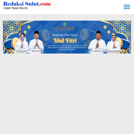
Lewati
ke
konten