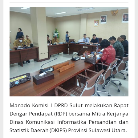
DPRD
Sulut
Gelar
Rapat
Dengar
Pendapat
Dengan
DKIPS
Sulut
Manado-Komisi I DPRD Sulut melakukan Rapat
Dengar Pendapat (RDP) bersama Mitra Kerjanya
Dinas Komunikasi Informatika Persandian dan
Statistik Daerah (DKIPS) Provinsi Sulawesi Utara.