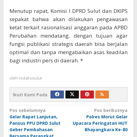
Menutup rapat, Komisi I DPRD Sulut dan DKIPS
sepakat bahwa akan dilakukan pengawasan
ketat terkait rasionalisasi anggaran pada APBD
Perubahan mendatang, dengan tujuan agar
fungsi publikasi strategis daerah bisa berjalan
optimal dan tanpa mengabaikan asas keadilan
bagi industri pers di daerah. *
oleh
redaksisulut
Ikuti Kami Pada
Navigasi
Pos sebelumnya
Pos berikutnya
Gelar Rapat Lanjutan,
Polres Morut Gelar
pos
Pansus PPU DPRD Sulut
Upacara Peringatan HUT
Geber Pembahasan
Bhayangkara Ke-80
Bersama Perangkat