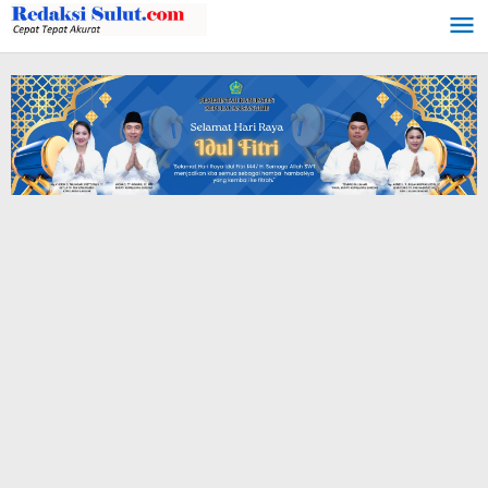
Lewati
ke
konten