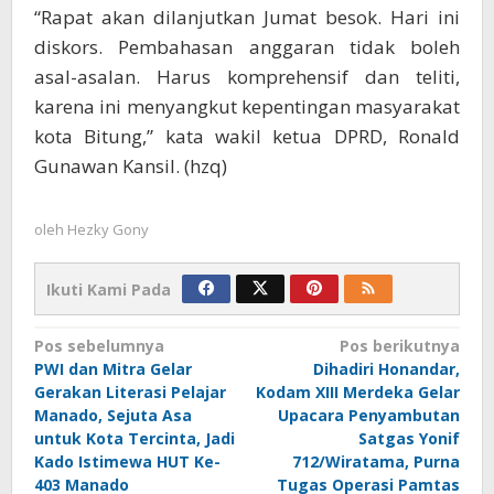
“Rapat akan dilanjutkan Jumat besok. Hari ini
diskors. Pembahasan anggaran tidak boleh
asal-asalan. Harus komprehensif dan teliti,
karena ini menyangkut kepentingan masyarakat
kota Bitung,” kata wakil ketua DPRD, Ronald
Gunawan Kansil. (hzq)
oleh
Hezky Gony
Ikuti Kami Pada
Navigasi
Pos sebelumnya
Pos berikutnya
PWI dan Mitra Gelar
Dihadiri Honandar,
pos
Gerakan Literasi Pelajar
Kodam XIII Merdeka Gelar
Manado, Sejuta Asa
Upacara Penyambutan
untuk Kota Tercinta, Jadi
Satgas Yonif
Kado Istimewa HUT Ke-
712/Wiratama, Purna
403 Manado
Tugas Operasi Pamtas