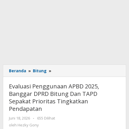
Beranda
»
Bitung
»
Evaluasi
Penggunaan
APBD
Evaluasi Penggunaan APBD 2025,
2025,
Banggar DPRD Bitung Dan TAPD
Banggar
Sepakat Prioritas Tingkatkan
DPRD
Bitung
Pendapatan
Dan
Juni 18, 2026
oleh
-
655 Dilihat
TAPD
Hezky
oleh
Hezky Gony
Sepakat