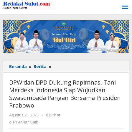
Lewati
ke
konten
Beranda
»
Berita
»
DPW
dan
DPD
DPW dan DPD Dukung Rapimnas, Tani
Dukung
Merdeka Indonesia Siap Wujudkan
Rapimnas,
Swasembada Pangan Bersama Presiden
Tani
Merdeka
Prabowo
Indonesia
Agustus 25, 2025
oleh
-
0 Dilihat
Siap
Anhar
oleh
Anhar Gaib
Wujudkan
Gaib
Swasembada