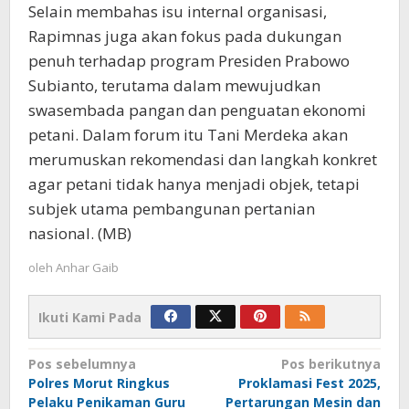
Selain membahas isu internal organisasi,
Rapimnas juga akan fokus pada dukungan
penuh terhadap program Presiden Prabowo
Subianto, terutama dalam mewujudkan
swasembada pangan dan penguatan ekonomi
petani. Dalam forum itu Tani Merdeka akan
merumuskan rekomendasi dan langkah konkret
agar petani tidak hanya menjadi objek, tetapi
subjek utama pembangunan pertanian
nasional. (MB)
oleh
Anhar Gaib
Ikuti Kami Pada
Navigasi
Pos sebelumnya
Pos berikutnya
Polres Morut Ringkus
Proklamasi Fest 2025,
pos
Pelaku Penikaman Guru
Pertarungan Mesin dan