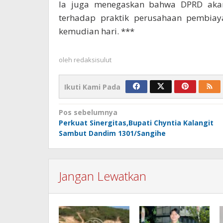
Ia juga menegaskan bahwa DPRD aka
terhadap praktik perusahaan pembiaya
kemudian hari. ***
oleh
redaksisulut
Ikuti Kami Pada
Navigasi
Pos sebelumnya
Perkuat Sinergitas,Bupati Chyntia Kalangit
pos
Sambut Dandim 1301/Sangihe
Jangan Lewatkan