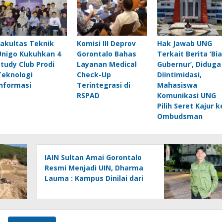
Fakultas Teknik
Komisi III Deprov
Hak Jawab UNG
Unigo Kukuhkan 4
Gorontalo Bahas
Terkait Berita ‘Bia
Study Club Prodi
Layanan Medical
Gubernur’, Diduga
Teknologi
Check-Up
Diintimidasi,
Informasi
Terintegrasi di
Mahasiswa
RSPAD
Komunikasi UNG
Pilih Seret Kajur k
Ombudsman
IAIN Sultan Amai Gorontalo
Resmi Menjadi UIN, Dharma
Lauma : Kampus Dinilai dari
Gagasan, Bukan Status.