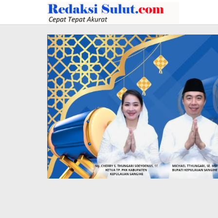
Lewati
ke
konten