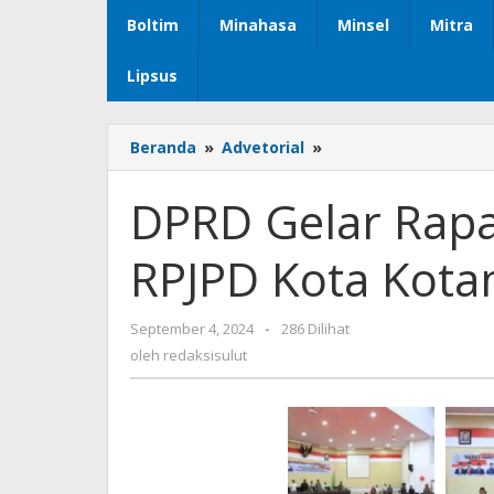
Boltim
Minahasa
Minsel
Mitra
Lipsus
Beranda
»
Advetorial
»
DPRD
Gelar
Rapat
DPRD Gelar Rapa
Paripurna
Ranperda
RPJPD Kota Kot
RPJPD
Kota
Kotamobagu
September 4, 2024
oleh
-
286 Dilihat
2025-
redaksisulut
oleh
redaksisulut
2045