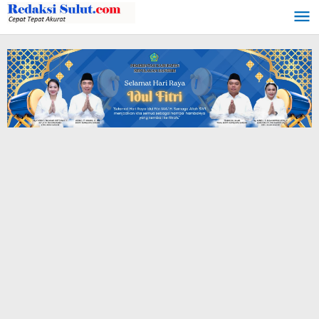
Lewati
ke
konten