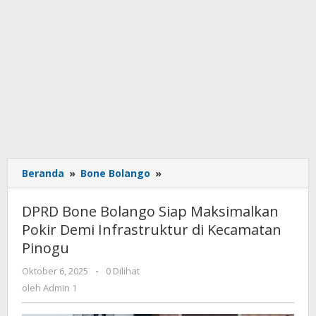
Beranda
»
Bone Bolango
»
DPRD
Bone
Bolango
DPRD Bone Bolango Siap Maksimalkan
Siap
Pokir Demi Infrastruktur di Kecamatan
Maksimalkan
Pinogu
Pokir
Demi
Oktober 6, 2025
oleh
-
0 Dilihat
Infrastruktur
Admin
oleh
Admin 1
di
1
Kecamatan