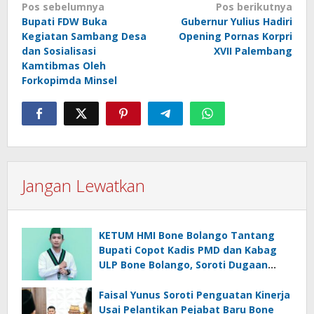
Navigasi
Pos sebelumnya
Pos berikutnya
Bupati FDW Buka
Gubernur Yulius Hadiri
pos
Kegiatan Sambang Desa
Opening Pornas Korpri
dan Sosialisasi
XVII Palembang
Kamtibmas Oleh
Forkopimda Minsel
Jangan Lewatkan
KETUM HMI Bone Bolango Tantang
Bupati Copot Kadis PMD dan Kabag
ULP Bone Bolango, Soroti Dugaan
‘Abuse of Power’
Faisal Yunus Soroti Penguatan Kinerja
Usai Pelantikan Pejabat Baru Bone