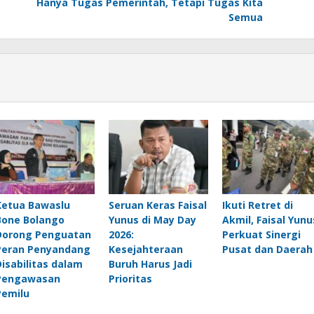
Hanya Tugas Pemerintah, Tetapi Tugas Kita
Semua
Ketua Bawaslu
Seruan Keras Faisal
Ikuti Retret di
Bone Bolango
Yunus di May Day
Akmil, Faisal Yunu
Dorong Penguatan
2026:
Perkuat Sinergi
Peran Penyandang
Kesejahteraan
Pusat dan Daerah
Disabilitas dalam
Buruh Harus Jadi
Pengawasan
Prioritas
Pemilu