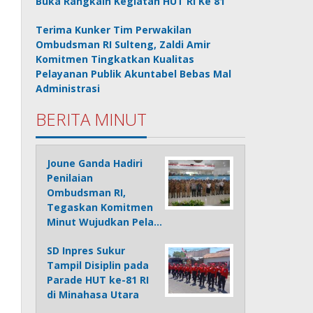
Buka Rangkain Kegiatan HUT RI Ke 81
Terima Kunker Tim Perwakilan
Ombudsman RI Sulteng, Zaldi Amir
Komitmen Tingkatkan Kualitas
Pelayanan Publik Akuntabel Bebas Mal
Administrasi
BERITA MINUT
Joune Ganda Hadiri
Penilaian
Ombudsman RI,
Tegaskan Komitmen
Minut Wujudkan Pela…
SD Inpres Sukur
Tampil Disiplin pada
Parade HUT ke-81 RI
di Minahasa Utara