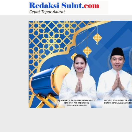
Lewati
ke
konten