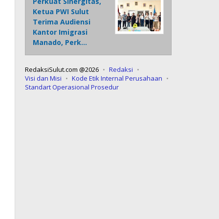
Perkuat Sinergitas,
Ketua PWI Sulut
Terima Audiensi
Kantor Imigrasi
Manado, Perk…
RedaksiSulut.com @2026
Redaksi
Visi dan Misi
Kode Etik Internal Perusahaan
Standart Operasional Prosedur