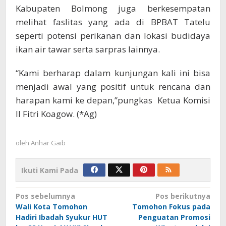
Kabupaten Bolmong juga berkesempatan
melihat faslitas yang ada di BPBAT Tatelu
seperti potensi perikanan dan lokasi budidaya
ikan air tawar serta sarpras lainnya.
“Kami berharap dalam kunjungan kali ini bisa
menjadi awal yang positif untuk rencana dan
harapan kami ke depan,”pungkas Ketua Komisi
II Fitri Koagow. (*Ag)
oleh
Anhar Gaib
Ikuti Kami Pada
Navigasi
Pos sebelumnya
Pos berikutnya
Wali Kota Tomohon
Tomohon Fokus pada
pos
Hadiri Ibadah Syukur HUT
Penguatan Promosi