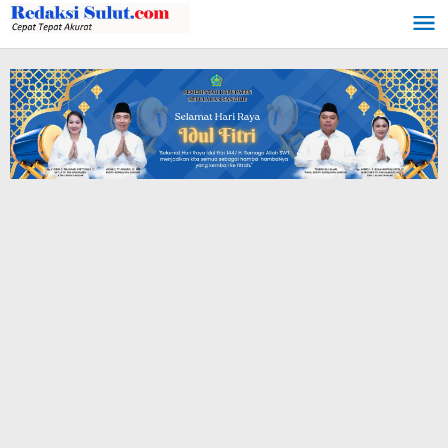
Lewati
ke
konten