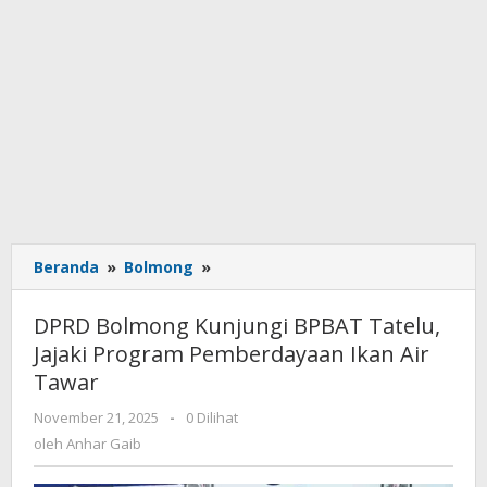
Beranda
»
Bolmong
»
DPRD
Bolmong
Kunjungi
DPRD Bolmong Kunjungi BPBAT Tatelu,
BPBAT
Jajaki Program Pemberdayaan Ikan Air
Tatelu,
Tawar
Jajaki
Program
November 21, 2025
oleh
-
0 Dilihat
Pemberdayaan
Anhar
oleh
Anhar Gaib
Ikan
Gaib
Air