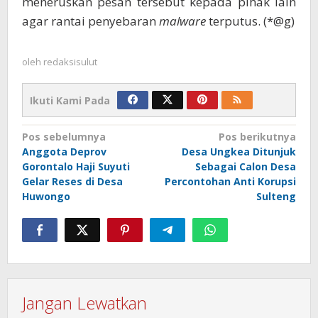
meneruskan pesan tersebut kepada pihak lain
agar rantai penyebaran
malware
terputus. (*@g)
oleh
redaksisulut
Ikuti Kami Pada
Navigasi
Pos sebelumnya
Pos berikutnya
Anggota Deprov
Desa Ungkea Ditunjuk
pos
Gorontalo Haji Suyuti
Sebagai Calon Desa
Gelar Reses di Desa
Percontohan Anti Korupsi
Huwongo
Sulteng
Jangan Lewatkan