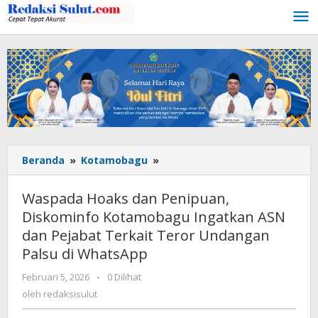
Lewati
ke
konten
Beranda
»
Kotamobagu
»
Waspada
Hoaks
dan
Waspada Hoaks dan Penipuan,
Penipuan,
Diskominfo Kotamobagu Ingatkan ASN
Diskominfo
dan Pejabat Terkait Teror Undangan
Kotamobagu
Ingatkan
Palsu di WhatsApp
ASN
Februari 5, 2026
oleh
-
0 Dilihat
dan
redaksisulut
oleh
redaksisulut
Pejabat
Terkait