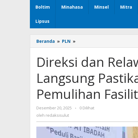
Boltim
Minahasa
Minsel
Mitra
Lipsus
Beranda
»
PLN
»
Direksi
dan
Relawan
Direksi dan Rel
PLN
Turun
Langsung Pastik
Langsung
Pastikan
Percepatan
Pemulihan Fasil
Pemulihan
Fasilitas
Umum
Desember 20, 2025
oleh
-
0 Dilihat
di
redaksisulut
oleh
redaksisulut
Aceh