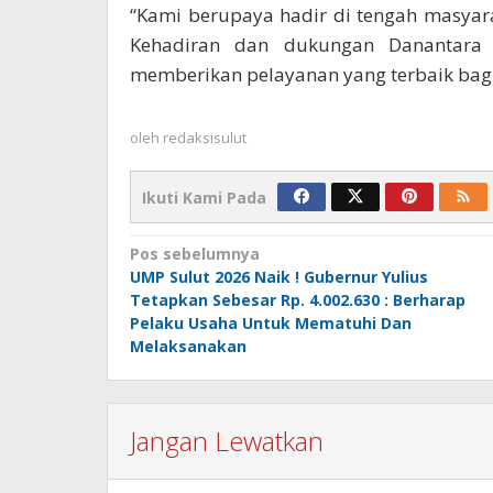
“Kami berupaya hadir di tengah masyarak
Kehadiran dan dukungan Danantara 
memberikan pelayanan yang terbaik bag
oleh
redaksisulut
Ikuti Kami Pada
Navigasi
Pos sebelumnya
UMP Sulut 2026 Naik ! Gubernur Yulius
pos
Tetapkan Sebesar Rp. 4.002.630 : Berharap
Pelaku Usaha Untuk Mematuhi Dan
Melaksanakan
Jangan Lewatkan