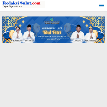
Lewati
ke
konten