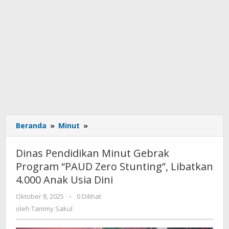
Beranda
»
Minut
»
Dinas
Pendidikan
Minut
Dinas Pendidikan Minut Gebrak
Gebrak
Program “PAUD Zero Stunting”, Libatkan
Program
4.000 Anak Usia Dini
“PAUD
Zero
Oktober 8, 2025
oleh
-
0 Dilihat
Stunting”,
Tammy
oleh
Tammy Sakul
Libatkan
Sakul
4.000