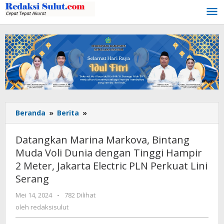
Lewati
ke
konten
Beranda
»
Berita
»
Datangkan
Marina
Markova,
Datangkan Marina Markova, Bintang
Bintang
Muda Voli Dunia dengan Tinggi Hampir
Muda
2 Meter, Jakarta Electric PLN Perkuat Lini
Voli
Dunia
Serang
dengan
Mei 14, 2024
oleh
-
782 Dilihat
Tinggi
redaksisulut
oleh
redaksisulut
Hampir
2