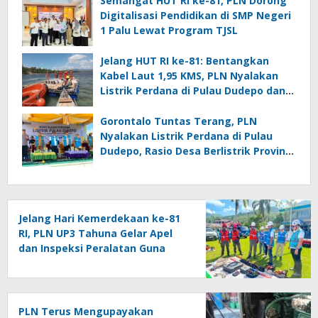
Semangat HUT RI ke-81, PLN Dorong
Digitalisasi Pendidikan di SMP Negeri
1 Palu Lewat Program TJSL
Jelang HUT RI ke-81: Bentangkan
Kabel Laut 1,95 KMS, PLN Nyalakan
Listrik Perdana di Pulau Dudepo dan
Tuntaskan 100 Persen Rasio Desa
Berlistrik Provinsi Gorontalo
Gorontalo Tuntas Terang, PLN
Nyalakan Listrik Perdana di Pulau
Dudepo, Rasio Desa Berlistrik Provinsi
Gorontalo Capai 100 Persen
Jelang Hari Kemerdekaan ke-81
RI, PLN UP3 Tahuna Gelar Apel
dan Inspeksi Peralatan Guna
Pastikan Keandalan Listrik
Kepulauan Nusa Utara
PLN Terus Mengupayakan