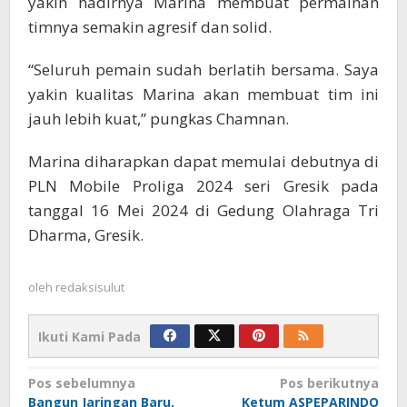
yakin hadirnya Marina membuat permainan
timnya semakin agresif dan solid.
“Seluruh pemain sudah berlatih bersama. Saya
yakin kualitas Marina akan membuat tim ini
jauh lebih kuat,” pungkas Chamnan.
Marina diharapkan dapat memulai debutnya di
PLN Mobile Proliga 2024 seri Gresik pada
tanggal 16 Mei 2024 di Gedung Olahraga Tri
Dharma, Gresik.
oleh
redaksisulut
Ikuti Kami Pada
Navigasi
Pos sebelumnya
Pos berikutnya
Bangun Jaringan Baru,
Ketum ASPEPARINDO