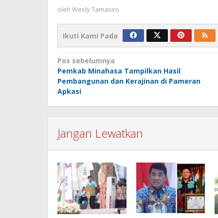
oleh
Wesly Tamasiro
Ikuti Kami Pada
Navigasi
Pos sebelumnya
Pemkab Minahasa Tampilkan Hasil
pos
Pembangunan dan Kerajinan di Pameran
Apkasi
Jangan Lewatkan