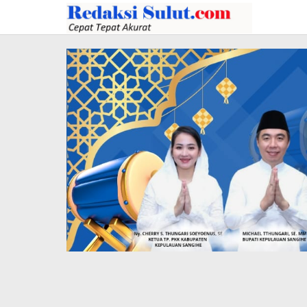
Lewati
ke
konten