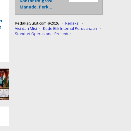
Kantor Imigrasi
i
Manado, Perk…
n
RedaksiSulut.com @2026
Redaksi
g
Visi dan Misi
Kode Etik Internal Perusahaan
Standart Operasional Prosedur