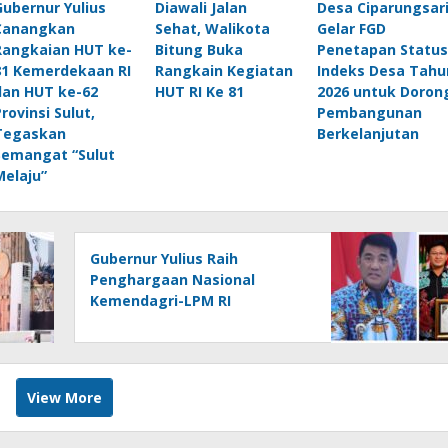
Gubernur Yulius
Diawali Jalan
Desa Ciparungsar
Canangkan
Sehat, Walikota
Gelar FGD
Rangkaian HUT ke-
Bitung Buka
Penetapan Status
81 Kemerdekaan RI
Rangkain Kegiatan
Indeks Desa Tahu
dan HUT ke-62
HUT RI Ke 81
2026 untuk Doron
Provinsi Sulut,
Pembangunan
Tegaskan
Berkelanjutan
Semangat “Sulut
Melaju”
Gubernur Yulius Raih
Penghargaan Nasional
Kemendagri-LPM RI
View More