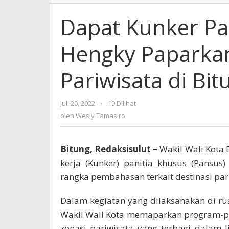
Kunker
Pansus
Dapat Kunker Pa
DPRD
Sulut,
Hengky Paparkan
Hengky
Paparkan
Program
Pariwisata di Bit
Lima
Distrik
Pariwisata
Juli 20, 2022
oleh
-
19 Dilihat
di
Wesly
oleh
Wesly Tamasiro
Bitung
Tamasiro
Bitung, Redaksisulut –
Wakil Wali Kota 
kerja (Kunker) panitia khusus (Pansus
rangka pembahasan terkait destinasi pari
Dalam kegiatan yang dilaksanakan di ruan
Wakil Wali Kota memaparkan program-pr
zonasi pariwisata yang terbagi dalam l