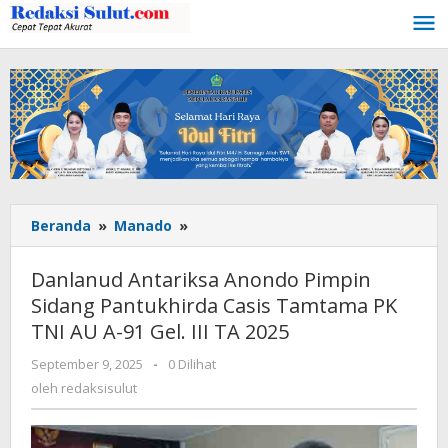
Lewati
ke
konten
Beranda
»
Manado
»
Danlanud
Antariksa
Anondo
Danlanud Antariksa Anondo Pimpin
Pimpin
Sidang Pantukhirda Casis Tamtama PK
Sidang
TNI AU A-91 Gel. III TA 2025
Pantukhirda
Casis
September 9, 2025
oleh
-
0 Dilihat
Tamtama
redaksisulut
oleh
redaksisulut
PK
TNI
AU