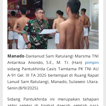
A-
91
Gel.
III
TA
2025
Manado
-Danlanud Sam Ratulangi Marsma TNI
Antariksa Anondo, S.E., M. Tr. (Han)
pimpin
sidang Pantukhirda Casis Tamtama PK TNI AU
A-91 Gel. III TA 2025 bertempat di Ruang Rapat
Lanud Sam Ratulangi, Manado, Sulawesi Utara.
Senin (8/9/2025).
Sidang Pantukhirda ini merupakan tahapan
akhir seleksi di tingkat daerah, setelah para