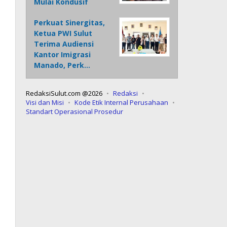
Mulai Kondusif
Perkuat Sinergitas,
Ketua PWI Sulut
Terima Audiensi
Kantor Imigrasi
Manado, Perk…
RedaksiSulut.com @2026
Redaksi
Visi dan Misi
Kode Etik Internal Perusahaan
Standart Operasional Prosedur