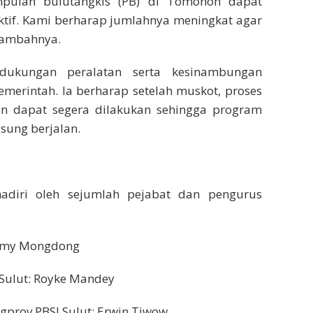
pulan bulutangkis (PB) di Tomohon dapat
aktif. Kami berharap jumlahnya meningkat agar
 tambahnya.
dukungan peralatan serta kesinambungan
merintah. Ia berharap setelah muskot, proses
n dapat segera dilakukan sehingga program
sung berjalan.
adiri oleh sejumlah pejabat dan pengurus
Romy Mongdong
 Sulut: Royke Mandey
gprov PBSI Sulut: Erwin Tiwow