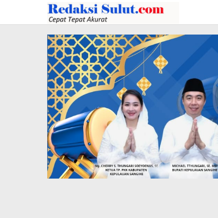
Lewati
ke
konten