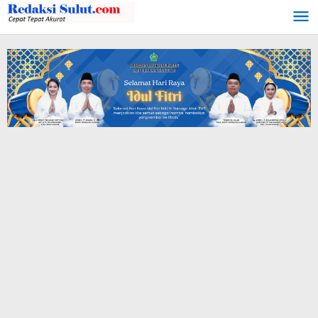
Lewati
ke
konten