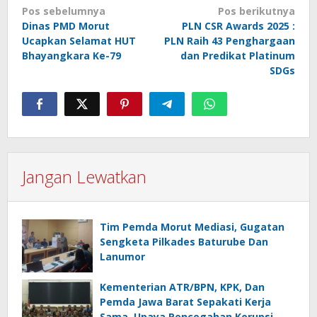
Navigasi
Pos sebelumnya
Pos berikutnya
Dinas PMD Morut
PLN CSR Awards 2025 :
pos
Ucapkan Selamat HUT
PLN Raih 43 Penghargaan
Bhayangkara Ke-79
dan Predikat Platinum
SDGs
Jangan Lewatkan
Tim Pemda Morut Mediasi, Gugatan
Sengketa Pilkades Baturube Dan
Lanumor
Kementerian ATR/BPN, KPK, Dan
Pemda Jawa Barat Sepakati Kerja
Sama, Upaya Pencegahan Korupsi