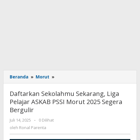
Beranda
»
Morut
»
Daftarkan
Sekolahmu
Sekarang,
Daftarkan Sekolahmu Sekarang, Liga
Liga
Pelajar ASKAB PSSI Morut 2025 Segera
Pelajar
Bergulir
ASKAB
PSSI
Juli 14, 2025
oleh
-
0 Dilihat
Morut
Ronal
oleh
Ronal Parenta
2025
Parenta
Segera