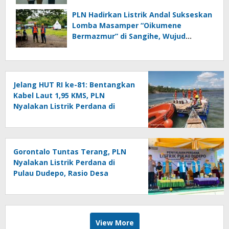
PLN Hadirkan Listrik Andal Sukseskan
Lomba Masamper “Oikumene
Bermazmur” di Sangihe, Wujud
Dukungan Pelestarian Budaya dan
Kebersamaan
Jelang HUT RI ke-81: Bentangkan
Kabel Laut 1,95 KMS, PLN
Nyalakan Listrik Perdana di
Pulau Dudepo dan Tuntaskan
100 Persen Rasio Desa Berlistrik
Provinsi Gorontalo
Gorontalo Tuntas Terang, PLN
Nyalakan Listrik Perdana di
Pulau Dudepo, Rasio Desa
Berlistrik Provinsi Gorontalo
Capai 100 Persen
View More