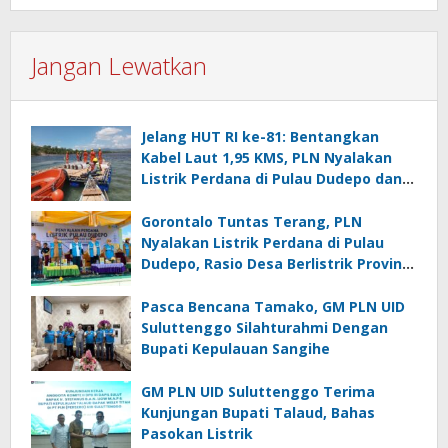
Jangan Lewatkan
Jelang HUT RI ke-81: Bentangkan
Kabel Laut 1,95 KMS, PLN Nyalakan
Listrik Perdana di Pulau Dudepo dan
Tuntaskan 100 Persen Rasio Desa
Berlistrik Provinsi Gorontalo
Gorontalo Tuntas Terang, PLN
Nyalakan Listrik Perdana di Pulau
Dudepo, Rasio Desa Berlistrik Provinsi
Gorontalo Capai 100 Persen
Pasca Bencana Tamako, GM PLN UID
Suluttenggo Silahturahmi Dengan
Bupati Kepulauan Sangihe
GM PLN UID Suluttenggo Terima
Kunjungan Bupati Talaud, Bahas
Pasokan Listrik