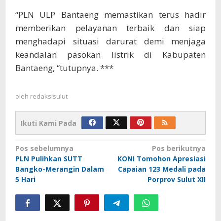
“PLN ULP Bantaeng memastikan terus hadir
memberikan pelayanan terbaik dan siap
menghadapi situasi darurat demi menjaga
keandalan pasokan listrik di Kabupaten
Bantaeng, “tutupnya. ***
oleh
redaksisulut
Ikuti Kami Pada
Navigasi
Pos sebelumnya
Pos berikutnya
PLN Pulihkan SUTT
KONI Tomohon Apresiasi
pos
Bangko-Merangin Dalam
Capaian 123 Medali pada
5 Hari
Porprov Sulut XII