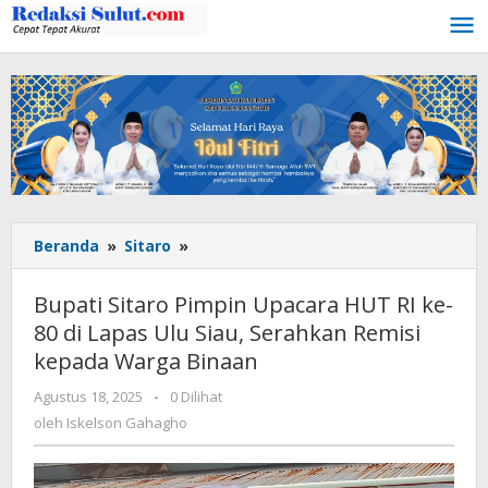
Lewati
ke
konten
Beranda
»
Sitaro
»
Bupati
Sitaro
Pimpin
Bupati Sitaro Pimpin Upacara HUT RI ke-
Upacara
80 di Lapas Ulu Siau, Serahkan Remisi
HUT
kepada Warga Binaan
RI
ke-
Agustus 18, 2025
oleh
-
0 Dilihat
80
Iskelson
oleh
Iskelson Gahagho
di
Gahagho
Lapas
Ulu