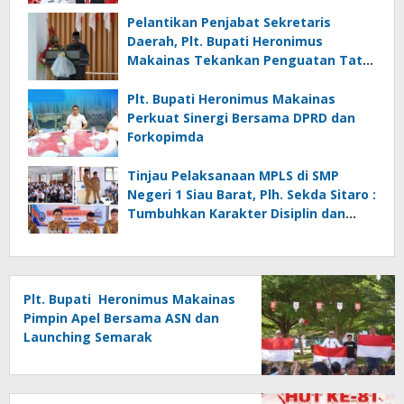
Pelantikan Penjabat Sekretaris
Daerah, Plt. Bupati Heronimus
Makainas Tekankan Penguatan Tata
Kelola Pemerintahan dan Pelayanan
Publik
Plt. Bupati Heronimus Makainas
Perkuat Sinergi Bersama DPRD dan
Forkopimda
Tinjau Pelaksanaan MPLS di SMP
Negeri 1 Siau Barat, Plh. Sekda Sitaro :
Tumbuhkan Karakter Disiplin dan
Tanggung Jawab
Plt. Bupati Heronimus Makainas
Pimpin Apel Bersama ASN dan
Launching Semarak
Kemerdekaan RI Ke-81