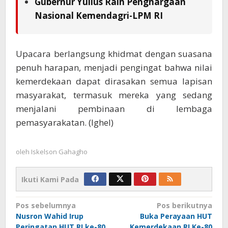
Gubernur Yulius Raih Penghargaan
Nasional Kemendagri-LPM RI
Upacara berlangsung khidmat dengan suasana
penuh harapan, menjadi pengingat bahwa nilai
kemerdekaan dapat dirasakan semua lapisan
masyarakat, termasuk mereka yang sedang
menjalani pembinaan di lembaga
pemasyarakatan. (Ighel)
oleh
Iskelson Gahagho
Ikuti Kami Pada
Navigasi
Pos sebelumnya
Pos berikutnya
Nusron Wahid Irup
Buka Perayaan HUT
pos
Peringatan HUT RI ke-80
Kemerdekaan RI Ke-80