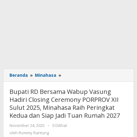
Beranda
»
Minahasa
»
Bupati
RD
Bersama
Bupati RD Bersama Wabup Vasung
Wabup
Hadiri Closing Ceremony PORPROV XII
Vasung
Sulut 2025, Minahasa Raih Peringkat
Hadiri
Closing
Kedua dan Siap Jadi Tuan Rumah 2027
Ceremony
November 24, 2025
oleh
-
0 Dilihat
PORPROV
Rommy
oleh
Rommy Rantung
XII