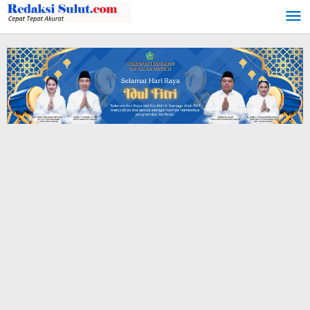
Lewati
ke
konten