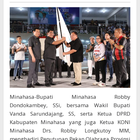
Rantung
Sulut
2025,
Minahasa
Raih
Peringkat
Kedua
dan
Siap
Jadi
Tuan
Rumah
2027
Minahasa-Bupati Minahasa Robby
Dondokambey, SSi, bersama Wakil Bupati
Vanda Sarundajang, SS, serta Ketua DPRD
Kabupaten Minahasa yang juga Ketua KONI
Minahasa Drs. Robby Longkutoy MM,
menghadiri Penutupan Pekan Olahraga Provinsi