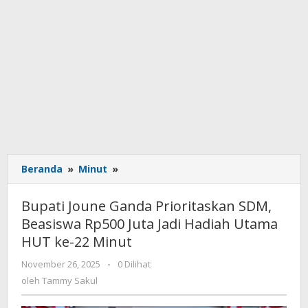
Beranda
»
Minut
»
Bupati
Joune
Ganda
Bupati Joune Ganda Prioritaskan SDM,
Prioritaskan
Beasiswa Rp500 Juta Jadi Hadiah Utama
SDM,
HUT ke-22 Minut
Beasiswa
Rp500
November 26, 2025
oleh
-
0 Dilihat
Juta
Tammy
oleh
Tammy Sakul
Jadi
Sakul
Hadiah