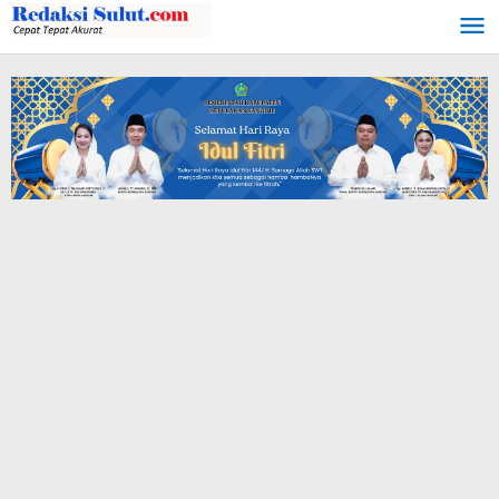
Lewati
ke
konten