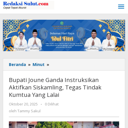
Lewati
ke
konten
Beranda
»
Minut
»
Bupati
Joune
Ganda
Bupati Joune Ganda Instruksikan
Instruksikan
Aktifkan Siskamling, Tegas Tindak
Aktifkan
Kumtua Yang Lalai
Siskamling,
Tegas
Oktober 20, 2025
oleh
-
0 Dilihat
Tindak
Tammy
oleh
Tammy Sakul
Kumtua
Sakul
Yang
Lalai