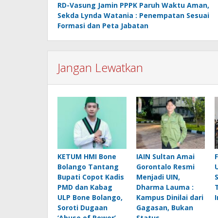
RD-Vasung Jamin PPPK Paruh Waktu Aman,
pos
Sekda Lynda Watania : Penempatan Sesuai
Formasi dan Peta Jabatan
Jangan Lewatkan
KETUM HMI Bone
IAIN Sultan Amai
Bolango Tantang
Gorontalo Resmi
Bupati Copot Kadis
Menjadi UIN,
PMD dan Kabag
Dharma Lauma :
ULP Bone Bolango,
Kampus Dinilai dari
Soroti Dugaan
Gagasan, Bukan
‘Abuse of Power’
Status.