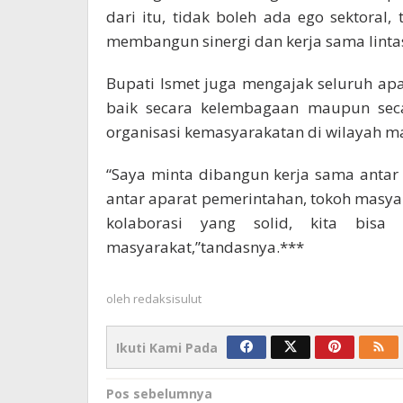
dari itu, tidak boleh ada ego sektoral, 
membangun sinergi dan kerja sama lintas
Bupati Ismet juga mengajak seluruh a
baik secara kelembagaan maupun seca
organisasi kemasyarakatan di wilayah m
“Saya minta dibangun kerja sama antar 
antar aparat pemerintahan, tokoh masya
kolaborasi yang solid, kita bis
masyarakat,”tandasnya.***
oleh
redaksisulut
Ikuti Kami Pada
Navigasi
Pos sebelumnya