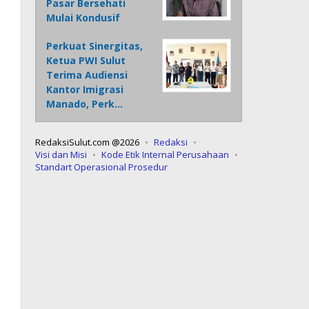
Pasar Bersehati
Mulai Kondusif
Perkuat Sinergitas,
Ketua PWI Sulut
Terima Audiensi
Kantor Imigrasi
Manado, Perk…
RedaksiSulut.com @2026
Redaksi
Visi dan Misi
Kode Etik Internal Perusahaan
Standart Operasional Prosedur