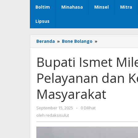
Boltim
Minahasa
Minsel
Mitra
Lipsus
Beranda
»
Bone Bolango
»
Bupati
Ismet
Mile
Bupati Ismet Mile
:
Tingkatkan
Pelayanan dan K
Kualitas
Pelayanan
dan
Masyarakat
Kesejahteraan
Masyarakat
September 15, 2025
oleh
-
0 Dilihat
redaksisulut
oleh
redaksisulut