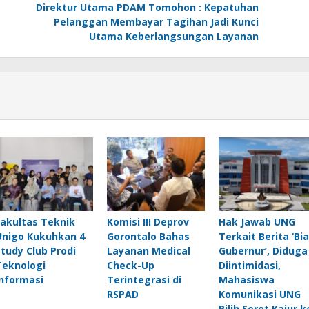
Direktur Utama PDAM Tomohon : Kepatuhan
Pelanggan Membayar Tagihan Jadi Kunci
Utama Keberlangsungan Layanan
Fakultas Teknik
Komisi III Deprov
Hak Jawab UNG
Unigo Kukuhkan 4
Gorontalo Bahas
Terkait Berita ‘Bia
Study Club Prodi
Layanan Medical
Gubernur’, Diduga
Teknologi
Check-Up
Diintimidasi,
Informasi
Terintegrasi di
Mahasiswa
RSPAD
Komunikasi UNG
Pilih Seret Kajur k