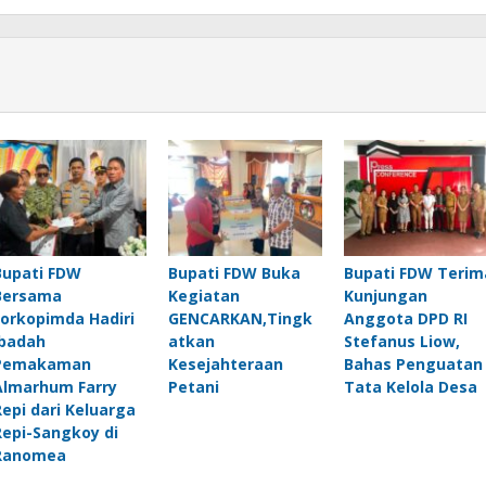
Bupati FDW
Bupati FDW Buka
Bupati FDW Terim
Bersama
Kegiatan
Kunjungan
Forkopimda Hadiri
GENCARKAN,Tingk
Anggota DPD RI
Ibadah
atkan
Stefanus Liow,
Pemakaman
Kesejahteraan
Bahas Penguatan
Almarhum Farry
Petani
Tata Kelola Desa
Repi dari Keluarga
Repi-Sangkoy di
Ranomea