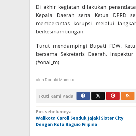
Di akhir kegiatan dilakukan penandat
Kepala Daerah serta Ketua DPRD se-
memberantas korupsi melalui langk
berkesinambungan.
Turut mendampingi Bupati FDW, Ketua
bersama Sekretaris Daerah, Inspektur
(*onal_m)
oleh
Donald Mamoto
Ikuti Kami Pada
Navigasi
Pos sebelumnya
Walikota Caroll Senduk Jajaki Sister City
pos
Dengan Kota Baguio Filipina