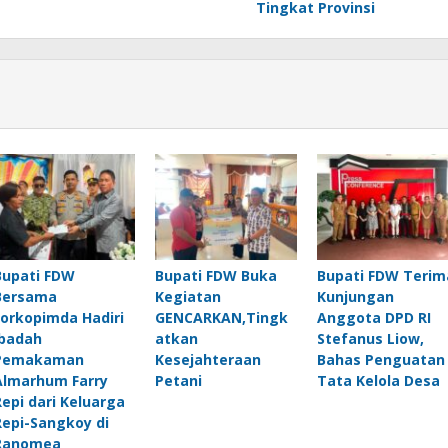
Tingkat Provinsi
Bupati FDW
Bupati FDW Buka
Bupati FDW Terim
Bersama
Kegiatan
Kunjungan
Forkopimda Hadiri
GENCARKAN,Tingk
Anggota DPD RI
Ibadah
atkan
Stefanus Liow,
Pemakaman
Kesejahteraan
Bahas Penguatan
Almarhum Farry
Petani
Tata Kelola Desa
Repi dari Keluarga
Repi-Sangkoy di
Ranomea