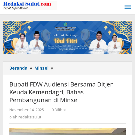
Lewati
ke
konten
Beranda
»
Minsel
»
Bupati
FDW
Audiensi
Bupati FDW Audiensi Bersama Ditjen
Bersama
Keuda Kemendagri, Bahas
Ditjen
Pembangunan di Minsel
Keuda
Kemendagri,
November 14, 2025
oleh
-
0 Dilihat
Bahas
redaksisulut
oleh
redaksisulut
Pembangunan
di
Minsel