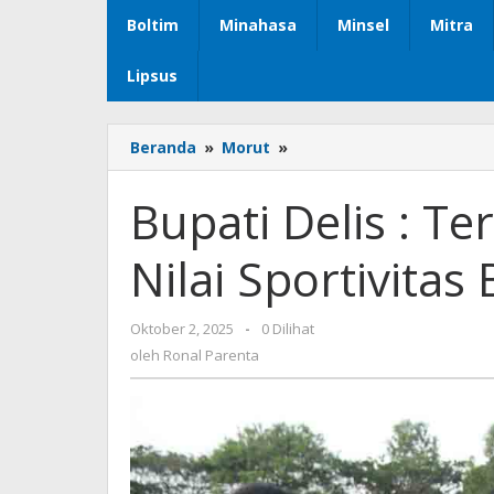
Boltim
Minahasa
Minsel
Mitra
Lipsus
Beranda
»
Morut
»
Bupati
Delis
:
Bupati Delis : Te
Teruslah
Junjung
Nilai Sportivitas
Tinggi
Nilai
Sportivitas
Oktober 2, 2025
oleh
-
0 Dilihat
Bertanding
Ronal
oleh
Ronal Parenta
Parenta