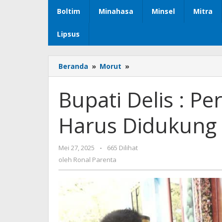
Boltim
Minahasa
Minsel
Mitra
Lipsus
Beranda
»
Morut
»
Bupati
Delis
:
Bupati Delis : P
Perubahan
Begitu
Harus Didukung 
Cepat
Harus
Didukung
Mei 27, 2025
oleh
-
665 Dilihat
Kualitas
Ronal
oleh
Ronal Parenta
SDM
Parenta
Unggul