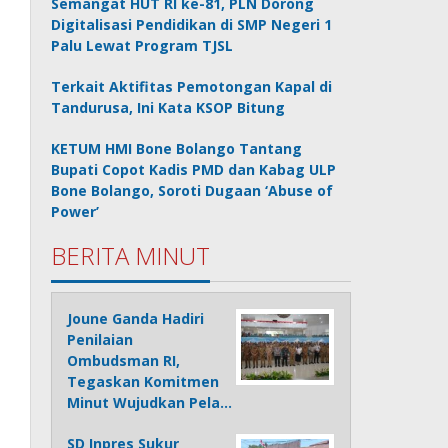
Semangat HUT RI ke-81, PLN Dorong
Digitalisasi Pendidikan di SMP Negeri 1
Palu Lewat Program TJSL
Terkait Aktifitas Pemotongan Kapal di
Tandurusa, Ini Kata KSOP Bitung
KETUM HMI Bone Bolango Tantang
Bupati Copot Kadis PMD dan Kabag ULP
Bone Bolango, Soroti Dugaan ‘Abuse of
Power’
BERITA MINUT
Joune Ganda Hadiri
Penilaian
Ombudsman RI,
Tegaskan Komitmen
Minut Wujudkan Pela…
SD Inpres Sukur