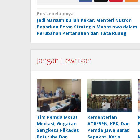
Navigasi
Pos sebelumnya
Jadi Narsum Kuliah Pakar, Menteri Nusron
pos
Paparkan Peran Strategis Mahasiswa dalam
Perubahan Pertanahan dan Tata Ruang
Jangan Lewatkan
Tim Pemda Morut
Kementerian
Mediasi, Gugatan
ATR/BPN, KPK, Dan
Sengketa Pilkades
Pemda Jawa Barat
Baturube Dan
Sepakati Kerja