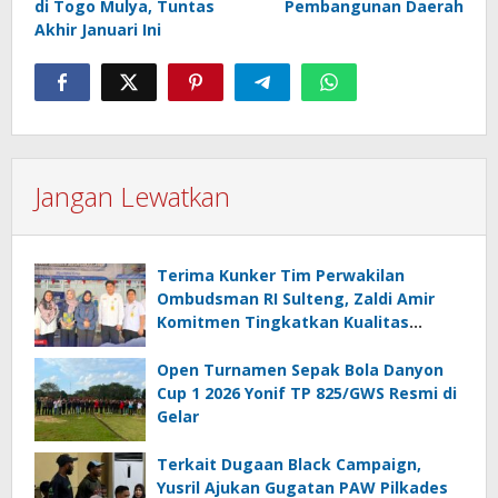
di Togo Mulya, Tuntas
Pembangunan Daerah
Akhir Januari Ini
Jangan Lewatkan
Terima Kunker Tim Perwakilan
Ombudsman RI Sulteng, Zaldi Amir
Komitmen Tingkatkan Kualitas
Pelayanan Publik Akuntabel Bebas
Mal Administrasi
Open Turnamen Sepak Bola Danyon
Cup 1 2026 Yonif TP 825/GWS Resmi di
Gelar
Terkait Dugaan Black Campaign,
Yusril Ajukan Gugatan PAW Pilkades