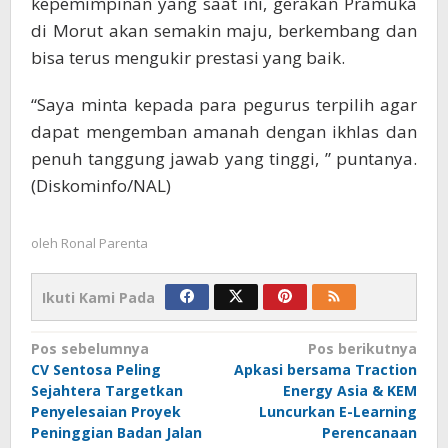
kepemimpinan yang saat ini, gerakan Pramuka
di Morut akan semakin maju, berkembang dan
bisa terus mengukir prestasi yang baik.
“Saya minta kepada para pegurus terpilih agar
dapat mengemban amanah dengan ikhlas dan
penuh tanggung jawab yang tinggi, ” puntanya.
(Diskominfo/NAL)
oleh
Ronal Parenta
Ikuti Kami Pada
Navigasi
Pos sebelumnya
Pos berikutnya
CV Sentosa Peling
Apkasi bersama Traction
pos
Sejahtera Targetkan
Energy Asia & KEM
Penyelesaian Proyek
Luncurkan E-Learning
Peninggian Badan Jalan
Perencanaan