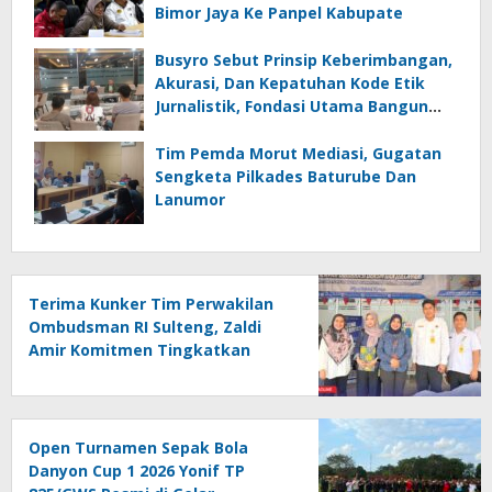
Bimor Jaya Ke Panpel Kabupate
Busyro Sebut Prinsip Keberimbangan,
Akurasi, Dan Kepatuhan Kode Etik
Jurnalistik, Fondasi Utama Bangun
Kepercayaan Publik Terhadap Media
Tim Pemda Morut Mediasi, Gugatan
Sengketa Pilkades Baturube Dan
Lanumor
Terima Kunker Tim Perwakilan
Ombudsman RI Sulteng, Zaldi
Amir Komitmen Tingkatkan
Kualitas Pelayanan Publik
Akuntabel Bebas Mal
Administrasi
Open Turnamen Sepak Bola
Danyon Cup 1 2026 Yonif TP