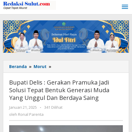
Lewati
ke
konten
Beranda
»
Morut
»
Bupati
Delis
:
Bupati Delis : Gerakan Pramuka Jadi
Gerakan
Solusi Tepat Bentuk Generasi Muda
Pramuka
Yang Unggul Dan Berdaya Saing
Jadi
Solusi
Januari 21, 2025
oleh
-
341 Dilihat
Tepat
Ronal
oleh
Ronal Parenta
Bentuk
Parenta
Generasi
Muda