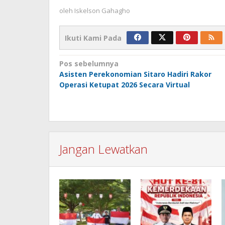
oleh
Iskelson Gahagho
Ikuti Kami Pada
Navigasi
Pos sebelumnya
Asisten Perekonomian Sitaro Hadiri Rakor
pos
Operasi Ketupat 2026 Secara Virtual
Jangan Lewatkan