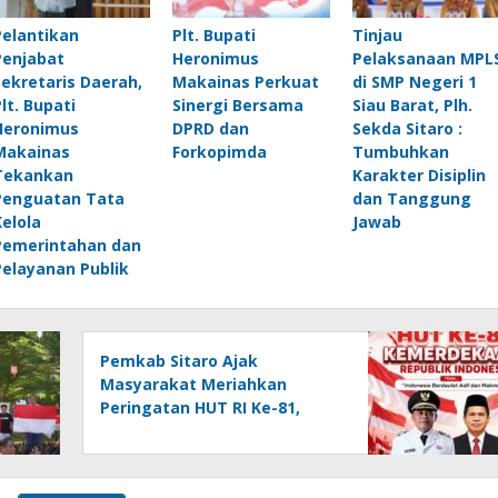
Pelantikan
Plt. Bupati
Tinjau
Penjabat
Heronimus
Pelaksanaan MPL
Sekretaris Daerah,
Makainas Perkuat
di SMP Negeri 1
Plt. Bupati
Sinergi Bersama
Siau Barat, Plh.
Heronimus
DPRD dan
Sekda Sitaro :
Makainas
Forkopimda
Tumbuhkan
Tekankan
Karakter Disiplin
Penguatan Tata
dan Tanggung
Kelola
Jawab
Pemerintahan dan
Pelayanan Publik
Pemkab Sitaro Ajak
Masyarakat Meriahkan
Peringatan HUT RI Ke-81,
Perkokoh Tekad membangun
Daerah