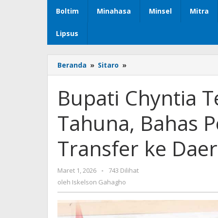
Boltim
Minahasa
Minsel
Mitra
Lipsus
Beranda
»
Sitaro
»
Bupati
Chyntia
Terima
Bupati Chyntia 
Audiensi
KPPN
Tahuna, Bahas P
Tahuna,
Bahas
Penyaluran
Transfer ke Dae
Dana
Transfer
ke
Maret 1, 2026
oleh
-
743 Dilihat
Daerah
Iskelson
oleh
Iskelson Gahagho
Tahun
Gahagho
2026