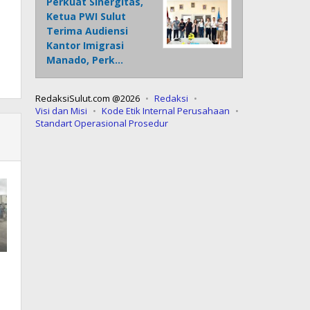
Perkuat Sinergitas,
Ketua PWI Sulut
Terima Audiensi
Kantor Imigrasi
Manado, Perk…
RedaksiSulut.com @2026
Redaksi
Visi dan Misi
Kode Etik Internal Perusahaan
Standart Operasional Prosedur