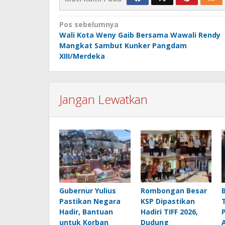
Navigasi
Pos sebelumnya
Wali Kota Weny Gaib Bersama Wawali Rendy
pos
Mangkat Sambut Kunker Pangdam
XIII/Merdeka
Jangan Lewatkan
Gubernur Yulius
Rombongan Besar
Pastikan Negara
KSP Dipastikan
Hadir, Bantuan
Hadiri TIFF 2026,
untuk Korban
Dudung