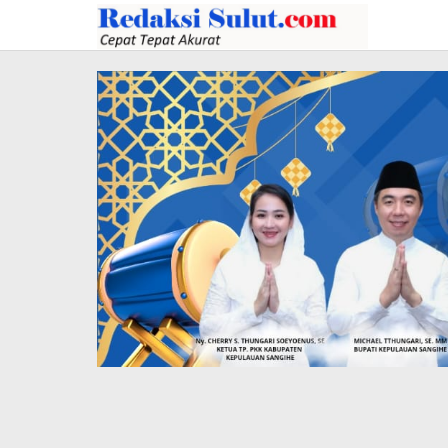
Lewati
ke
konten