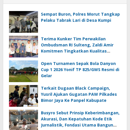
Sempat Buron, Polres Morut Tangkap
Pelaku Tabrak Lari di Desa Kumpi
Terima Kunker Tim Perwakilan
Ombudsman RI Sulteng, Zaldi Amir
Komitmen Tingkatkan Kualitas
Pelayanan Publik Akuntabel Bebas
Mal Administrasi
Open Turnamen Sepak Bola Danyon
Cup 1 2026 Yonif TP 825/GWS Resmi di
Gelar
Terkait Dugaan Black Campaign,
Yusril Ajukan Gugatan PAW Pilkades
Bimor Jaya Ke Panpel Kabupate
Busyro Sebut Prinsip Keberimbangan,
Akurasi, Dan Kepatuhan Kode Etik
Jurnalistik, Fondasi Utama Bangun