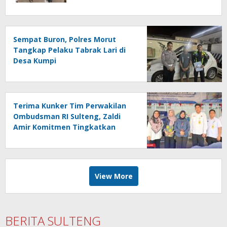
Kepercayaan Publik Terhadap Media
Sempat Buron, Polres Morut
Tangkap Pelaku Tabrak Lari di
Desa Kumpi
Terima Kunker Tim Perwakilan
Ombudsman RI Sulteng, Zaldi
Amir Komitmen Tingkatkan
Kualitas Pelayanan Publik
Akuntabel Bebas Mal
Administrasi
View More
BERITA SULTENG