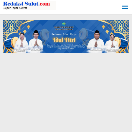
Lewati
ke
konten