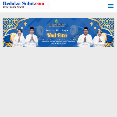
Lewati
ke
konten