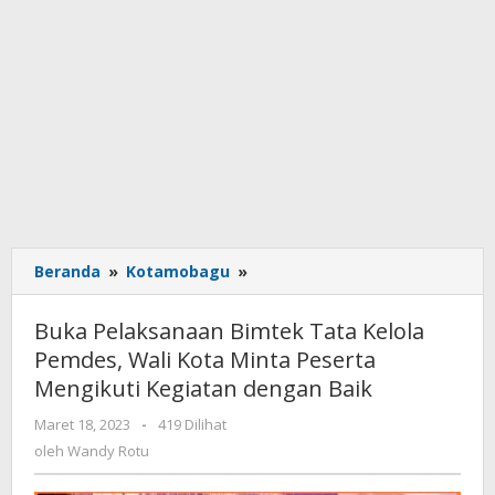
Beranda
»
Kotamobagu
»
Buka
Pelaksanaan
Bimtek
Buka Pelaksanaan Bimtek Tata Kelola
Tata
Pemdes, Wali Kota Minta Peserta
Kelola
Mengikuti Kegiatan dengan Baik
Pemdes,
Wali
Maret 18, 2023
oleh
-
419 Dilihat
Kota
Wandy
oleh
Wandy Rotu
Minta
Rotu
Peserta