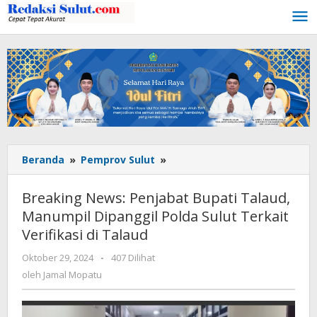
Lewati
ke
konten
Beranda
»
Pemprov Sulut
»
Breaking
News:
Penjabat
Breaking News: Penjabat Bupati Talaud,
Bupati
Manumpil Dipanggil Polda Sulut Terkait
Talaud,
Verifikasi di Talaud
Manumpil
Dipanggil
Oktober 29, 2024
oleh
-
407 Dilihat
Polda
Jamal
oleh
Jamal Mopatu
Sulut
Mopatu
Terkait
Verifikasi