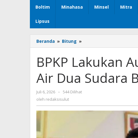
Boltim
Minahasa
Minsel
Mitra
Lipsus
Beranda
»
Bitung
»
BPKP
Lakukan
Audit
BPKP Lakukan Au
Kinerja
Perumda
Air Dua Sudara 
Air
Dua
Sudara
Juli 6, 2026
oleh
-
544 Dilihat
Bitung
redaksisulut
oleh
redaksisulut