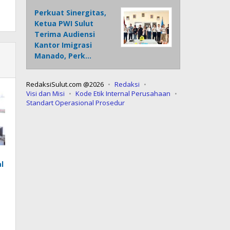
Perkuat Sinergitas,
Ketua PWI Sulut
Terima Audiensi
Kantor Imigrasi
Manado, Perk…
RedaksiSulut.com @2026
Redaksi
Visi dan Misi
Kode Etik Internal Perusahaan
Standart Operasional Prosedur
l