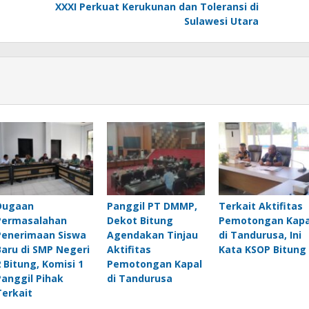
XXXI Perkuat Kerukunan dan Toleransi di
Sulawesi Utara
Dugaan
Panggil PT DMMP,
Terkait Aktifitas
Permasalahan
Dekot Bitung
Pemotongan Kapa
Penerimaan Siswa
Agendakan Tinjau
di Tandurusa, Ini
Baru di SMP Negeri
Aktifitas
Kata KSOP Bitung
2 Bitung, Komisi 1
Pemotongan Kapal
Panggil Pihak
di Tandurusa
Terkait