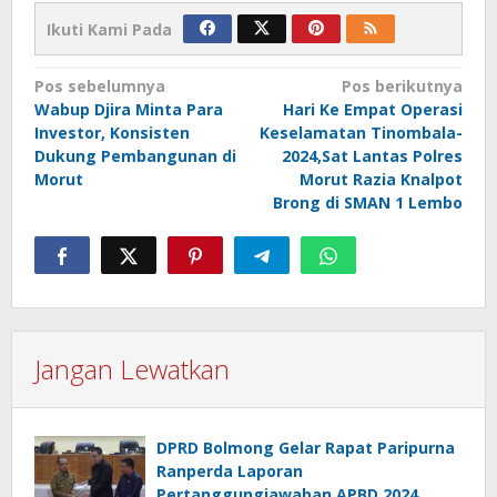
Ikuti Kami Pada
Navigasi
Pos sebelumnya
Pos berikutnya
Wabup Djira Minta Para
Hari Ke Empat Operasi
pos
Investor, Konsisten
Keselamatan Tinombala-
Dukung Pembangunan di
2024,Sat Lantas Polres
Morut
Morut Razia Knalpot
Brong di SMAN 1 Lembo
Jangan Lewatkan
DPRD Bolmong Gelar Rapat Paripurna
Ranperda Laporan
Pertanggungjawaban APBD 2024