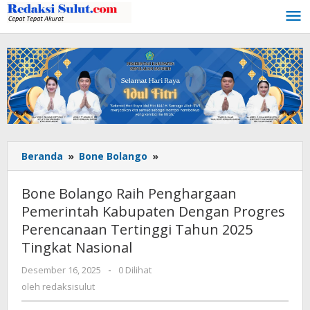
Lewati
ke
konten
Beranda
»
Bone Bolango
»
Bone
Bolango
Raih
Bone Bolango Raih Penghargaan
Penghargaan
Pemerintah Kabupaten Dengan Progres
Pemerintah
Perencanaan Tertinggi Tahun 2025
Kabupaten
Dengan
Tingkat Nasional
Progres
Desember 16, 2025
oleh
-
0 Dilihat
Perencanaan
redaksisulut
oleh
redaksisulut
Tertinggi
Tahun