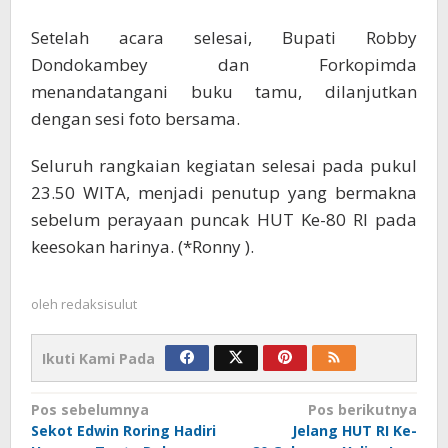
​Setelah acara selesai, Bupati Robby
Dondokambey dan Forkopimda
menandatangani buku tamu, dilanjutkan
dengan sesi foto bersama.
Seluruh rangkaian kegiatan selesai pada pukul
23.50 WITA, menjadi penutup yang bermakna
sebelum perayaan puncak HUT Ke-80 RI pada
keesokan harinya. (*Ronny ).
oleh
redaksisulut
Ikuti Kami Pada
Navigasi
Pos sebelumnya
Pos berikutnya
Sekot Edwin Roring Hadiri
Jelang HUT RI Ke-
pos