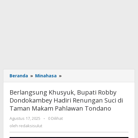
Beranda
»
Minahasa
»
Berlangsung
Khusyuk,
Bupati
Berlangsung Khusyuk, Bupati Robby
Robby
Dondokambey Hadiri Renungan Suci di
Dondokambey
Taman Makam Pahlawan Tondano
Hadiri
Renungan
Agustus 17, 2025
oleh
-
0 Dilihat
Suci
redaksisulut
oleh
redaksisulut
di
Taman