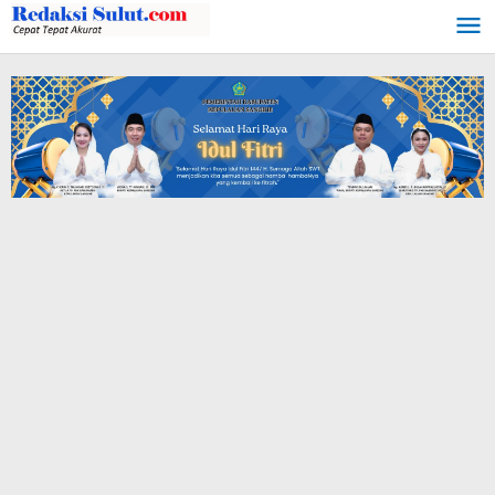
Lewati
ke
konten