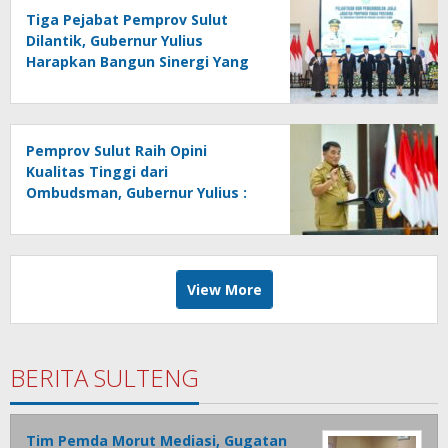
Tiga Pejabat Pemprov Sulut
Dilantik, Gubernur Yulius
Harapkan Bangun Sinergi Yang
Lebih Kuat Antar Instansi
Pemprov Sulut Raih Opini
Kualitas Tinggi dari
Ombudsman, Gubernur Yulius :
Ini Apresiasi Yang Luar Biasa,
Tolak Ukur Pemerintah
View More
BERITA SULTENG
Tim Pemda Morut Mediasi, Gugatan