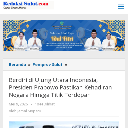
Lewati
ke
konten
Beranda
»
Pemprov Sulut
»
Berdiri
di
Ujung
Berdiri di Ujung Utara Indonesia,
Utara
Presiden Prabowo Pastikan Kehadiran
Indonesia,
Negara Hingga Titik Terdepan
Presiden
Prabowo
Mei 9, 2026
oleh
-
1044 Dilihat
Pastikan
Jamal
oleh
Jamal Mopatu
Kehadiran
Mopatu
Negara
Hingga