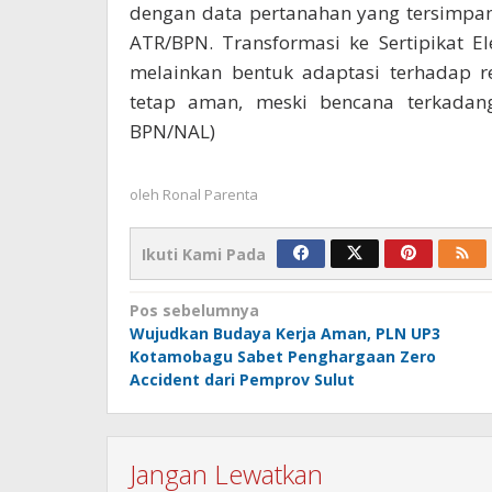
dengan data pertanahan yang tersimpan 
ATR/BPN. Transformasi ke Sertipikat El
melainkan bentuk adaptasi terhadap r
tetap aman, meski bencana terkadan
BPN/NAL)
oleh
Ronal Parenta
Ikuti Kami Pada
Navigasi
Pos sebelumnya
Wujudkan Budaya Kerja Aman, PLN UP3
pos
Kotamobagu Sabet Penghargaan Zero
Accident dari Pemprov Sulut
Jangan Lewatkan