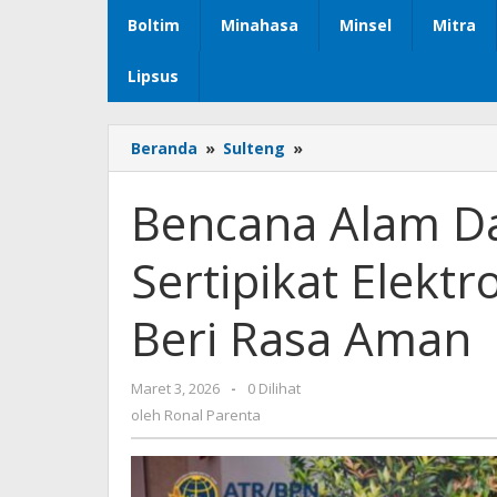
Boltim
Minahasa
Minsel
Mitra
Lipsus
Beranda
»
Sulteng
»
Bencana
Alam
Datang
Bencana Alam Da
Tanpa
Permisi,
Sertipikat Elektr
Sertipikat
Elektronik
Jadi
Beri Rasa Aman
Pilihan
Karena
Beri
Maret 3, 2026
oleh
-
0 Dilihat
Rasa
Ronal
oleh
Ronal Parenta
Aman
Parenta