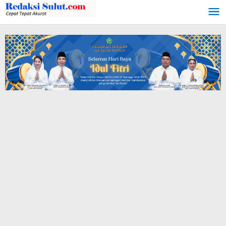
Lewati
ke
konten