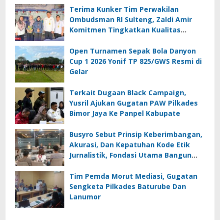
Terima Kunker Tim Perwakilan
Ombudsman RI Sulteng, Zaldi Amir
Komitmen Tingkatkan Kualitas
Pelayanan Publik Akuntabel Bebas
Mal Administrasi
Open Turnamen Sepak Bola Danyon
Cup 1 2026 Yonif TP 825/GWS Resmi di
Gelar
Terkait Dugaan Black Campaign,
Yusril Ajukan Gugatan PAW Pilkades
Bimor Jaya Ke Panpel Kabupate
Busyro Sebut Prinsip Keberimbangan,
Akurasi, Dan Kepatuhan Kode Etik
Jurnalistik, Fondasi Utama Bangun
Kepercayaan Publik Terhadap Media
Tim Pemda Morut Mediasi, Gugatan
Sengketa Pilkades Baturube Dan
Lanumor