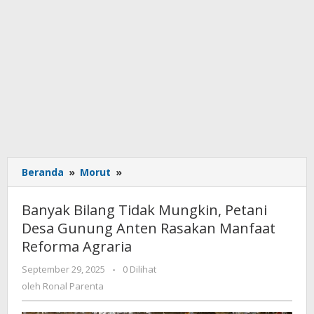
Beranda
»
Morut
»
Banyak
Bilang
Tidak
Banyak Bilang Tidak Mungkin, Petani
Mungkin,
Desa Gunung Anten Rasakan Manfaat
Petani
Reforma Agraria
Desa
Gunung
September 29, 2025
oleh
-
0 Dilihat
Anten
Ronal
oleh
Ronal Parenta
Rasakan
Parenta
Manfaat