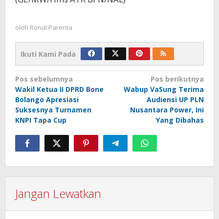
oleh
Ronal Parenta
Ikuti Kami Pada
Navigasi
Pos sebelumnya
Pos berikutnya
Wakil Ketua II DPRD Bone
Wabup VaSung Terima
pos
Bolango Apresiasi
Audiensi UP PLN
Suksesnya Turnamen
Nusantara Power, Ini
KNPI Tapa Cup
Yang Dibahas
Jangan Lewatkan