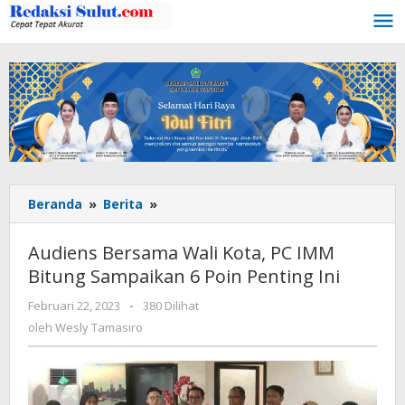
Lewati
ke
konten
Beranda
»
Berita
»
Audiens
Bersama
Wali
Audiens Bersama Wali Kota, PC IMM
Kota,
Bitung Sampaikan 6 Poin Penting Ini
PC
IMM
Februari 22, 2023
oleh
-
380 Dilihat
Bitung
Wesly
oleh
Wesly Tamasiro
Sampaikan
Tamasiro
6
Poin
Penting