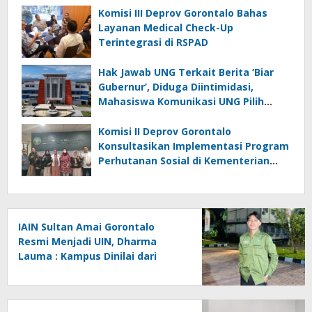
Komisi III Deprov Gorontalo Bahas
Layanan Medical Check-Up
Terintegrasi di RSPAD
Hak Jawab UNG Terkait Berita ‘Biar
Gubernur’, Diduga Diintimidasi,
Mahasiswa Komunikasi UNG Pilih
Seret Kajur ke Ombudsman
Komisi II Deprov Gorontalo
Konsultasikan Implementasi Program
Perhutanan Sosial di Kementerian
Kehutanan RI
IAIN Sultan Amai Gorontalo
Resmi Menjadi UIN, Dharma
Lauma : Kampus Dinilai dari
Gagasan, Bukan Status.