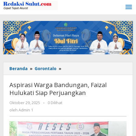
Lewati
ke
konten
Beranda
»
Gorontalo
»
Aspirasi
Warga
Bandungan,
Aspirasi Warga Bandungan, Faizal
Faizal
Hulukati Siap Perjuangkan
Hulukati
Siap
Oktober 29, 2025
oleh
-
0 Dilihat
Perjuangkan
Admin
oleh
Admin 1
1