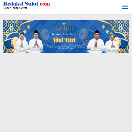
Lewati
ke
konten