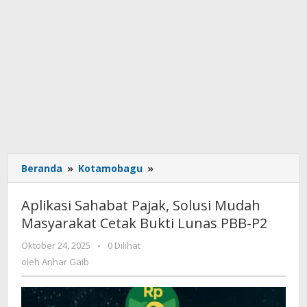
Beranda
»
Kotamobagu
»
Aplikasi
Sahabat
Pajak,
Aplikasi Sahabat Pajak, Solusi Mudah
Solusi
Masyarakat Cetak Bukti Lunas PBB-P2
Mudah
Masyarakat
Oktober 24, 2025
oleh
-
0 Dilihat
Cetak
Anhar
oleh
Anhar Gaib
Bukti
Gaib
Lunas
PBB-